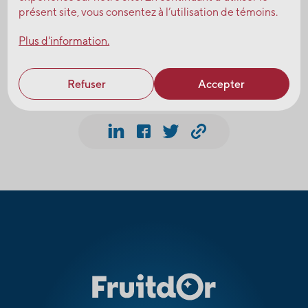
présent site, vous consentez à l’utilisation de témoins.
Plus d'information.
#Bleuets sauvages
#Récolte
Refuser
Accepter