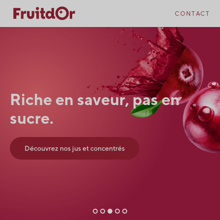
Skip
Skip
to
to
CONTACT
content
navigation
Riche en saveur, pas en
sucre.
Découvrez nos jus et concentrés