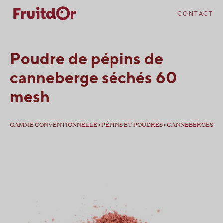
Skip
Skip
to
to
CONTACT
content
navigation
Poudre de pépins de
canneberge séchés 60
mesh
GAMME CONVENTIONNELLE • PÉPINS ET POUDRES • CANNEBERGES