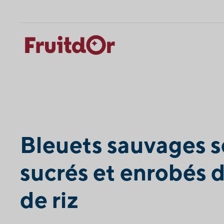
Skip
Skip
to
to
content
navigation
Bleuets sauvages 
sucrés et enrobés d
de riz