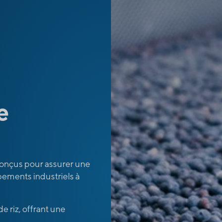
e
conçus pour assurer une
pements industriels à
e riz, offrant une