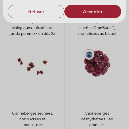
Refuser
Accepter
Canneberges séchées
Canneberges séchées
biologiques, infusées au
sucrées CranBurst™,
jus de pomme - en dés 2x
aromatisées au bleuet
Canneberges séchées,
Canneberges
non sucrées et
déshydratées - en
moelleuses
granules