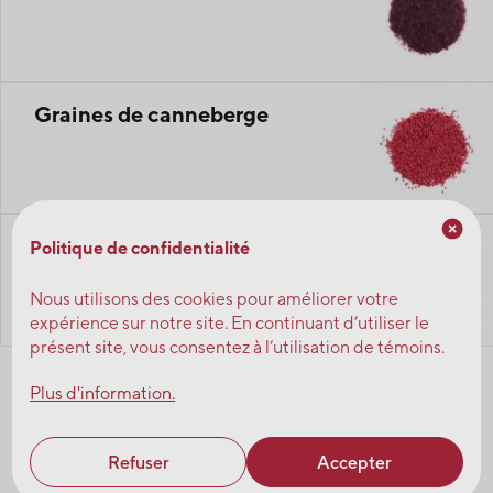
Graines de canneberge
Poudre de pépins de
Politique de confidentialité
canneberge séchés
Nous utilisons des cookies pour améliorer votre
expérience sur notre site. En continuant d’utiliser le
présent site, vous consentez à l’utilisation de témoins.
Plus d'information.
Refuser
Accepter
Découvrez l’entièreté des produits