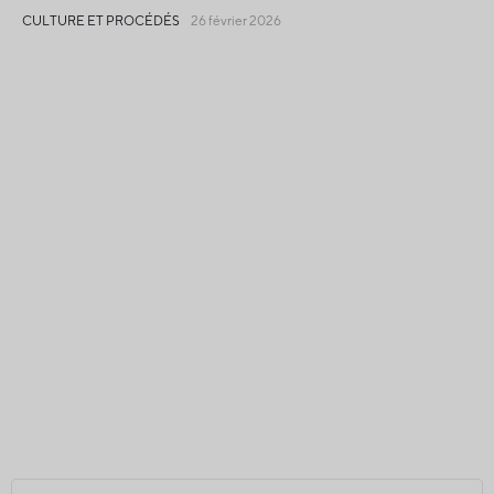
CULTURE ET PROCÉDÉS
26 février 2026
Récolte mondiale en baisse, le Québec brille
par une qualité exceptionnelle
CULTURE ET PROCÉDÉS
02 décembre 2025
English
Politique de confidentialité
Accès à l'information et aux documents