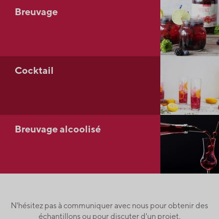
Breuvage
Cocktail
Breuvage alcoolisé
N'hésitez pas à communiquer avec nous pour obtenir des
échantillons ou pour discuter d'un projet.