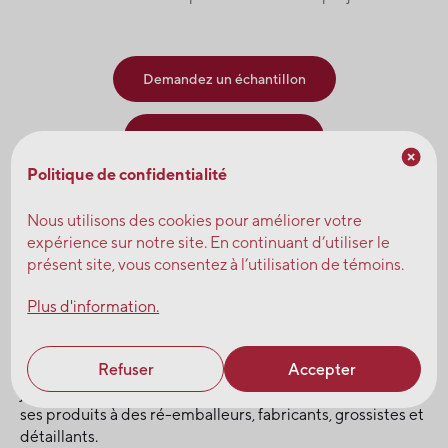
Demandez un échantillon
Consultez nos experts
Politique de confidentialité
Fruit d’Or, fournisseur de
Nous utilisons des cookies pour améliorer votre
expérience sur notre site. En continuant d’utiliser le
canneberges
présent site, vous consentez à l’utilisation de témoins.
Fruit d'Or, a développé des gammes de produits uniques
Plus d'information.
pour les secteurs de l’alimentation, des produits
nutraceutiques et cosmétiques et de la vente au détail.
Refuser
Accepter
En tant que producteur et distributeur de concentré de
jus de canneberges, Fruit d’Or propose aujourd’hui ses
ses produits à des ré-emballeurs, fabricants, grossistes et
détaillants.