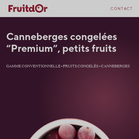
Skip
Skip
to
to
CONTACT
content
navigation
Canneberges congelées
“Premium”, petits fruits
GAMME CONVENTIONNELLE • FRUITS CONGELÉS • CANNEBERGES