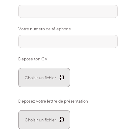
Plus d'information.
Votre numéro de téléphone
Refuser
Accepter
Dépose ton CV
Choisir un fichier
Déposez votre lettre de présentation
Choisir un fichier
FERMER
MENU