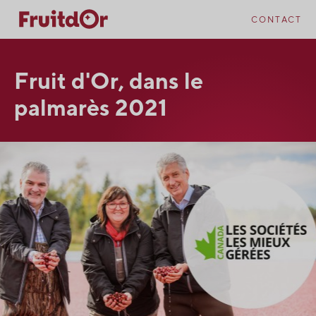
Skip
Skip
to
to
CONTACT
content
navigation
Fruit d'Or, dans le
palmarès 2021